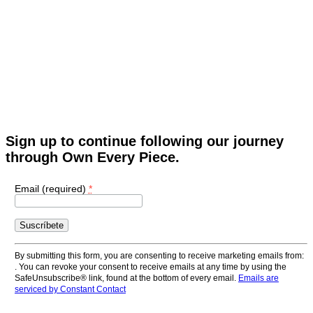
Sign up to continue following our journey
through Own Every Piece.
Email (required)
*
Constant
Contact
Use.
By submitting this form, you are consenting to receive marketing emails from:
Please
. You can revoke your consent to receive emails at any time by using the
leave
SafeUnsubscribe® link, found at the bottom of every email.
Emails are
this
serviced by Constant Contact
field
blank.