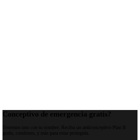
Conceptivo de emergencia gratis?
Tenemos uno con tu nombre. Reciba un anticonceptivo Plan B
gratis, condones, y más para estar protegida.